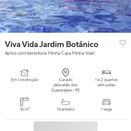
Viva Vida Jardim Botânico
Aptos com benefícios Minha Casa Minha Vida!
Em construção
Curado
1 e 2 quartos
Jaboatão dos
sem suítes
Guararapes - PE
36 m²
1 banheiro
1 vaga