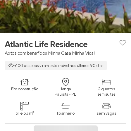
Atlantic Life Residence
Aptos com benefícios Minha Casa Minha Vida!
+100 pessoas viram este imóvel nos últimos 90 dias
Em construção
Janga
2 quartos
Paulista - PE
sem suítes
51 e 53 m²
1 banheiro
sem vagas