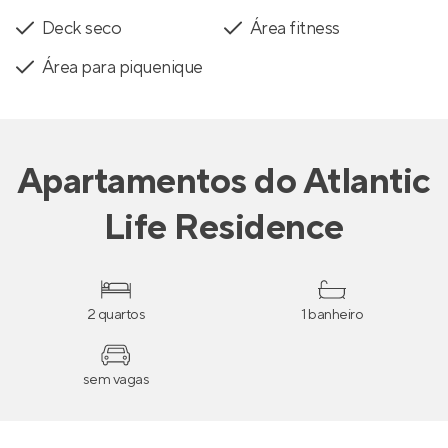
Deck seco
Área fitness
Área para piquenique
Apartamentos
do
Atlantic
Life Residence
2 quartos
1 banheiro
sem vagas