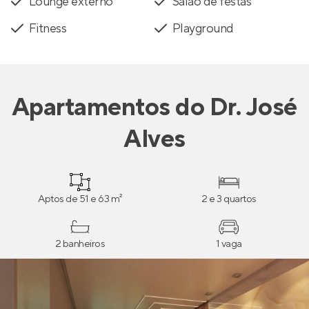
Lounge externo
Salão de festas
Fitness
Playground
Apartamentos
do
Dr. José
Alves
Aptos de 51 e 63 m²
2 e 3 quartos
2 banheiros
1 vaga