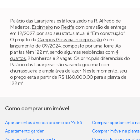
Palácio das Laranjeiras está localizado na R. Alfredo de
Medeiros,
Espinheiro
no
Recife
com previsão de entrega
em 12/2027, por isso seu status atual é “Em construção”.
O projeto da
Campos Gouveia Incorporação
é um
lançamento de 09/2024, composto por uma torre. As
plantas têm 122 m², sendo algumas residências com
4
quartos
, 2 banheiros e 2 vagas. Os principais diferenciais do
Palácio das Laranjeiras são varanda gourmet com
churrasqueira e ampla área de lazer. Neste momento, seu
o preço está a partir de R$ 1.160.000,00 para a planta de
122 m².
Como comprar um imóvel
Apartamentos à venda próximo ao Metrô
Comprar apartamento na 
Apartamento garden
Comprar imóvel na planta
Apartamentos para investir
Comprar terreno em lote