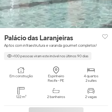
Palácio das Laranjeiras
Aptos com infraestrutura e varanda gourmet completos!
+100 pessoas viram este imóvel nos últimos 90 dias
Em construção
Espinheiro
4 quartos
Recife - PE
2 suítes
122 m²
2 banheiros
2 vagas