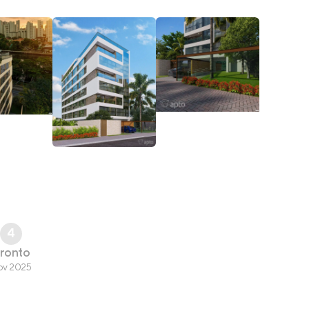
4
ronto
ov 2025