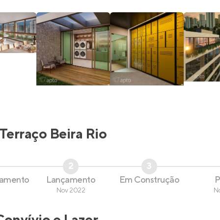
Terraço Beira Rio
2
3
çamento
Lançamento
Em Construção
P
Nov 2022
N
Convívio e Lazer