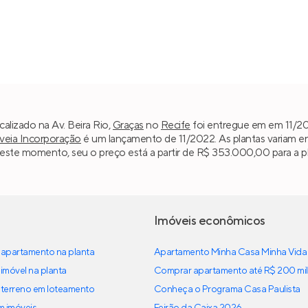
calizado na Av. Beira Rio,
Graças
no
Recife
foi entregue em em 11/202
eia Incorporação
é um lançamento de 11/2022. As plantas variam e
este momento, seu o preço está a partir de R$ 353.000,00 para a pl
Imóveis econômicos
apartamento na planta
Apartamento Minha Casa Minha Vida
imóvel na planta
Comprar apartamento até R$ 200 mil
terreno em loteamento
Conheça o Programa Casa Paulista
em imóveis
Feirão da Caixa 2026