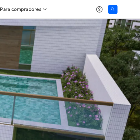
Para compradores
as
Buscar um imóvel novo
Calcule seu Poder de Compra
Comprar x Alugar
Correção do INCC
Simulador de Financiamento
Encontre um corretor