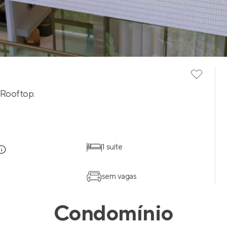
 Rooftop.
1 suíte
sem vagas
Condomínio