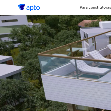
Para construtoras
Geração de 
Geração de Vi
Geração de 
Maiores Cons
Parcerias Imob
Anunciar Imó