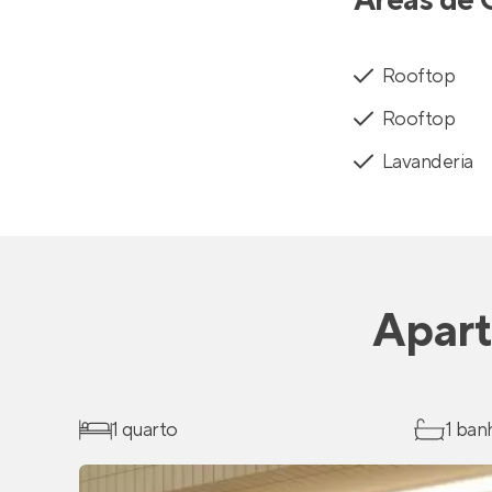
Rooftop
Rooftop
Lavanderia
Apar
1 quarto
1 ban