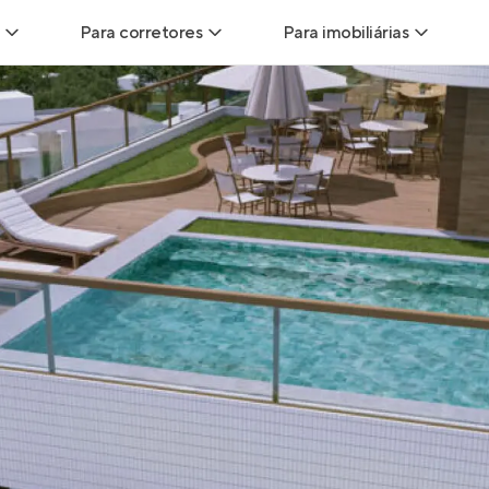
Para corretores
Para imobiliárias
Leads
Leads para Corretores
Leads para Imobiliári
sitas
Corretor+
Hub de imobiliárias
Vendas
Parcerias imobiliárias
Anunciar imóveis
trutoras
Hub de Corretores
iliárias
Perfil Verificado
veis
Anunciar imóveis