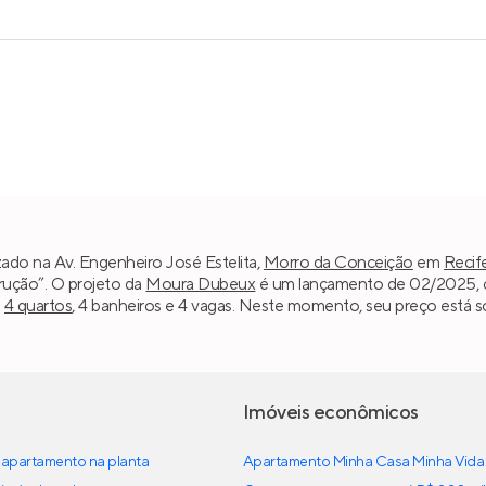
zado na Av. Engenheiro José Estelita,
Morro da Conceição
em
Recif
trução”. O projeto da
Moura Dubeux
é um lançamento de 02/2025, c
m
4 quartos
, 4 banheiros e 4 vagas. Neste momento, seu preço está s
Imóveis econômicos
apartamento na planta
Apartamento Minha Casa Minha Vida