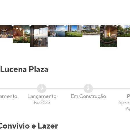
Lucena Plaza
2
3
çamento
Lançamento
Em Construção
P
Fev 2025
Aprox
A
Convívio e Lazer