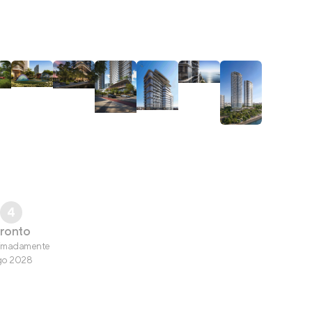
4
ronto
imadamente
go 2028