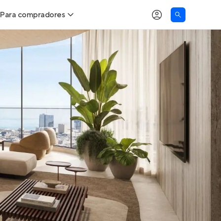
Para compradores
as
Buscar um imóvel novo
Calcule seu Poder de Compra
Comprar x Alugar
Correção do INCC
Simulador de Financiamento
Encontre um corretor