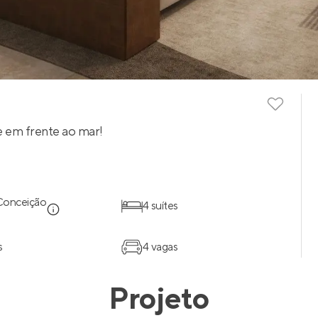
e em frente ao mar!
Conceição
4 suítes
s
4 vagas
Projeto