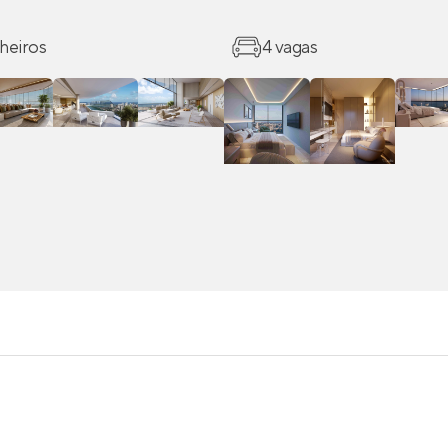
heiros
4 vagas