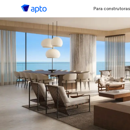
Para construtoras
Geração de 
Geração de Vi
Geração de 
Maiores Cons
Parcerias Imob
Anunciar Imó