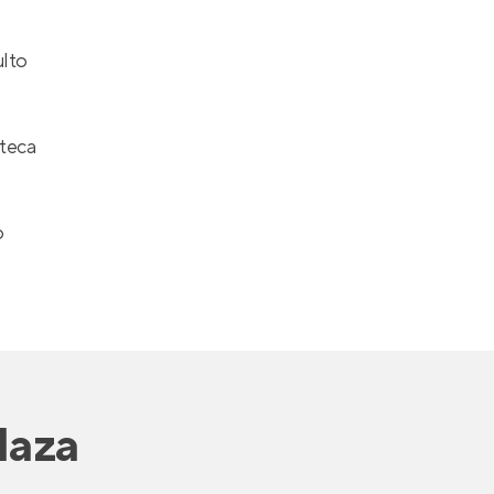
ulto
teca
o
laza