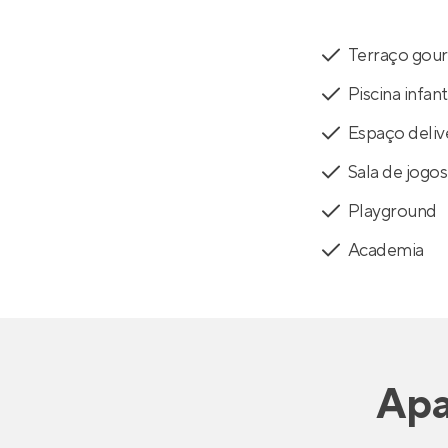
Terraço gou
Piscina infant
Espaço deliv
Sala de jogos
Playground
Academia
Apa