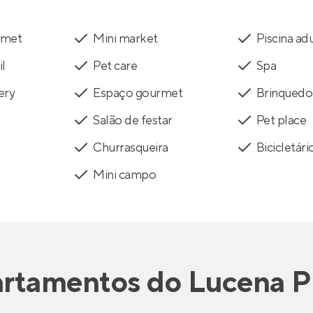
rmet
Mini market
Piscina ad
il
Pet care
Spa
ery
Espaço gourmet
Brinquedo
Salão de festar
Pet place
Churrasqueira
Bicicletári
Mini campo
rtamentos
do
Lucena P