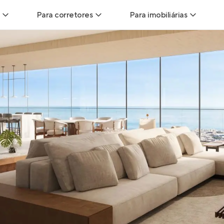
Para corretores
Para imobiliárias
Leads
Leads para Corretores
Leads para Imobiliári
sitas
Corretor+
Hub de imobiliárias
Vendas
Parcerias imobiliárias
Anunciar imóveis
trutoras
Hub de Corretores
iliárias
Perfil Verificado
veis
Anunciar imóveis