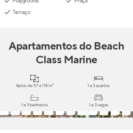
Playground
Praça
Terraço
Apartamentos
do
Beach
Class Marine
Aptos de 57 a 118 m²
1 a 3 quartos
1 e 3 banheiros
1 e 3 vagas