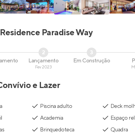
Residence Paradise Way
2
3
çamento
Lançamento
Em Construção
P
Fev 2023
M
Convívio e Lazer
a
Piscina adulto
Deck mol
il
Academia
Espaço re
as
Brinquedoteca
Quadra