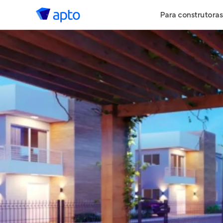
Para construtoras
Geração de 
Geração de Vi
Geração de 
Maiores Cons
Parcerias Imob
Anunciar Imó