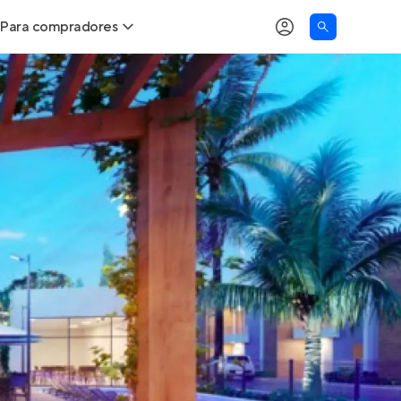
Para compradores
as
Buscar um imóvel novo
Calcule seu Poder de Compra
Comprar x Alugar
Correção do INCC
Simulador de Financiamento
Encontre um corretor