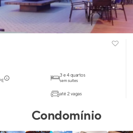
3 e 4 quartos
 PE
sem suítes
até 2 vagas
Condomínio