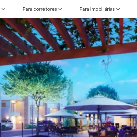
Para corretores
Para imobiliárias
Leads
Leads para Corretores
Leads para Imobiliári
sitas
Corretor+
Hub de imobiliárias
Vendas
Parcerias imobiliárias
Anunciar imóveis
trutoras
Hub de Corretores
iliárias
Perfil Verificado
veis
Anunciar imóveis