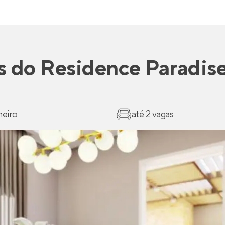
s
do
Residence Paradis
heiro
até 2 vagas