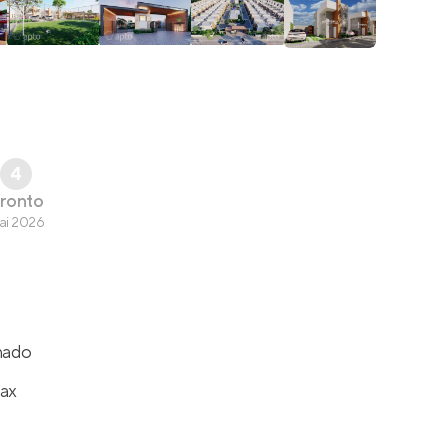
4
ronto
ai 2026
hado
lax