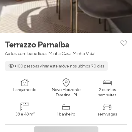
Terrazzo Parnaíba
Aptos com benefícios Minha Casa Minha Vida!
+100 pessoas viram este imóvel nos últimos 90 dias
Lançamento
Novo Horizonte
2 quartos
Teresina - PI
sem suítes
38 e 48 m²
1 banheiro
sem vagas