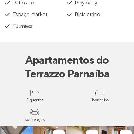
Pet place
Play baby
Espaço market
Bicicletário
Futmesa
Apartamentos
do
Terrazzo Parnaíba
2 quartos
1 banheiro
sem vagas