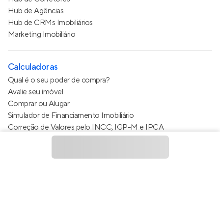
Hub de Agências
Hub de CRMs Imobiliários
Marketing Imobiliário
Calculadoras
Qual é o seu poder de compra?
Avalie seu imóvel
Comprar ou Alugar
Simulador de Financiamento Imobiliário
Correção de Valores pelo INCC, IGP-M e IPCA
Estimativa de valor do condomínio
Calculo do metro quadrado (m²)
Política de Privacidade
Termos de Serviço
Termos de Uso
© 2015 - 2026
Apto Tecnologia Ltda.
Todos os direitos