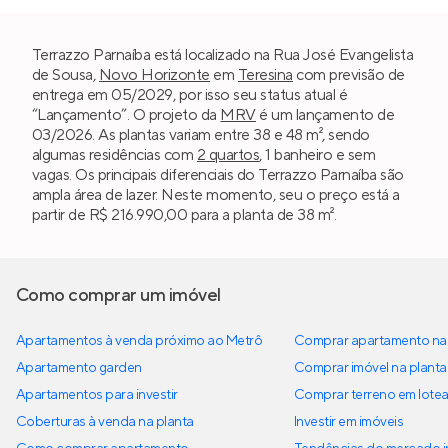
Terrazzo Parnaíba está localizado na Rua José Evangelista
de Sousa,
Novo Horizonte
em
Teresina
com previsão de
entrega em 05/2029, por isso seu status atual é
“Lançamento”. O projeto da
MRV
é um lançamento de
03/2026. As plantas variam entre 38 e 48 m², sendo
algumas residências com
2 quartos
, 1 banheiro e sem
vagas. Os principais diferenciais do Terrazzo Parnaíba são
ampla área de lazer. Neste momento, seu o preço está a
partir de R$ 216.990,00 para a planta de 38 m².
Como comprar um imóvel
Apartamentos à venda próximo ao Metrô
Comprar apartamento na 
Apartamento garden
Comprar imóvel na planta
Apartamentos para investir
Comprar terreno em lote
Coberturas à venda na planta
Investir em imóveis