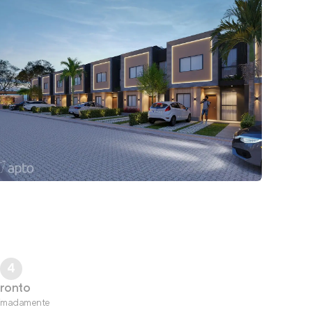
4
ronto
imadamente