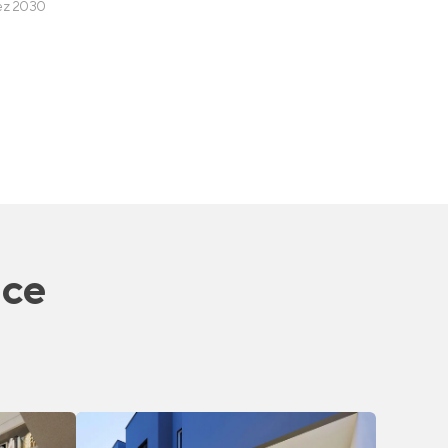
ez 2030
nce