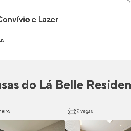
D
Convívio e Lazer
as
sas
do
Lá Belle Reside
heiro
2 vagas