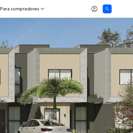
Para compradores
as
Buscar um imóvel novo
Calcule seu Poder de Compra
Comprar x Alugar
Correção do INCC
Simulador de Financiamento
Encontre um corretor