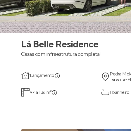
Lá Belle Residence
Casas com infraestrutura completa!
Pedra Mol
Lançamento
Teresina - PI
97 a 136 m²
1 banheiro