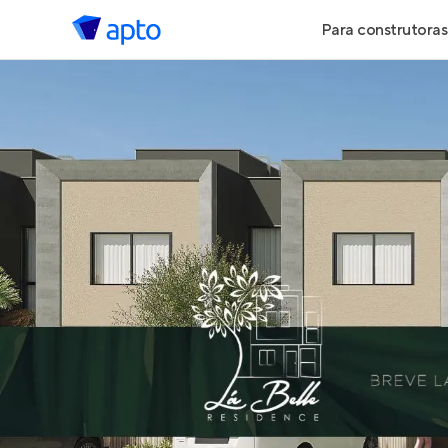
Para construtoras
Geração de 
Geração de Vi
Geração de 
Maiores Cons
Parcerias Imob
Anunciar Imó