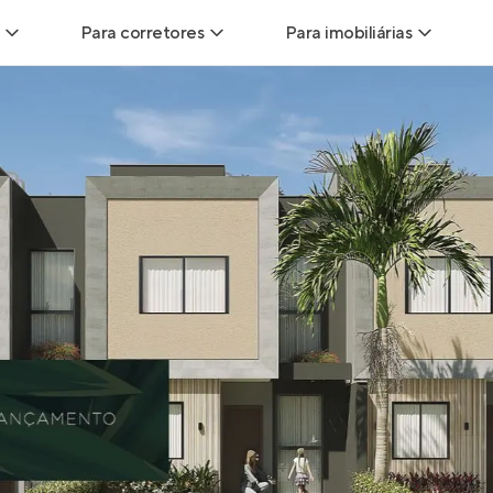
Para corretores
Para imobiliárias
Leads
Leads para Corretores
Leads para Imobiliári
sitas
Corretor+
Hub de imobiliárias
Vendas
Parcerias imobiliárias
Anunciar imóveis
trutoras
Hub de Corretores
iliárias
Perfil Verificado
veis
Anunciar imóveis