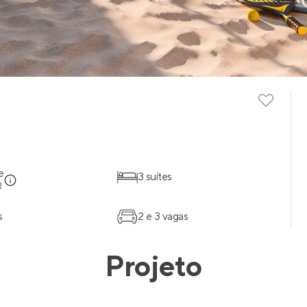
e
3 suítes
R
s
2 e 3 vagas
Projeto