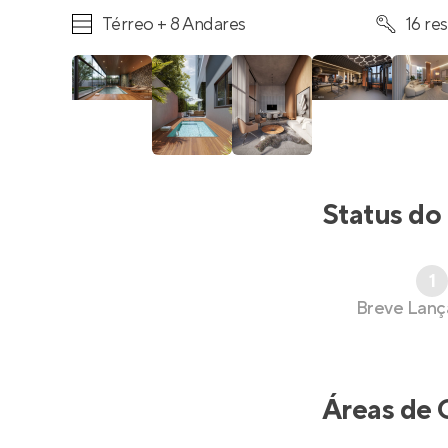
Térreo + 8 Andares
16 re
Status do
1
Breve Lan
Áreas de 