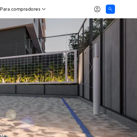
Para compradores
as
Buscar um imóvel novo
Calcule seu Poder de Compra
Comprar x Alugar
Correção do INCC
Simulador de Financiamento
Encontre um corretor