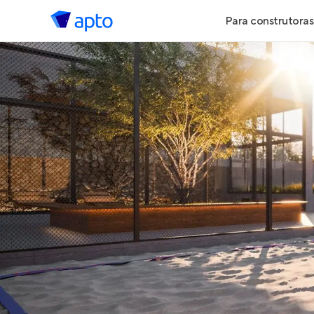
Para construtoras
Geração de 
Geração de Vi
Geração de 
Maiores Cons
Parcerias Imob
Anunciar Imó