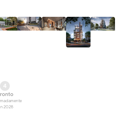
4
ronto
imadamente
un 2028