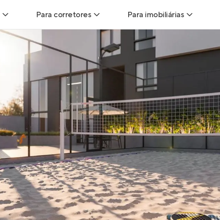
Para corretores
Para imobiliárias
Leads
Leads para Corretores
Leads para Imobiliári
sitas
Corretor+
Hub de imobiliárias
Vendas
Parcerias imobiliárias
Anunciar imóveis
trutoras
Hub de Corretores
iliárias
Perfil Verificado
veis
Anunciar imóveis