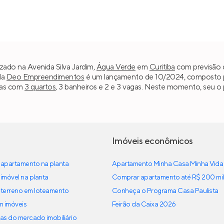
zado na Avenida Silva Jardim,
Água Verde
em
Curitiba
com previsão d
da
Deo Empreendimentos
é um lançamento de 10/2024, composto por 
ias com
3 quartos
, 3 banheiros e 2 e 3 vagas. Neste momento, seu o 
Imóveis econômicos
apartamento na planta
Apartamento Minha Casa Minha Vida
imóvel na planta
Comprar apartamento até R$ 200 mil
terreno em loteamento
Conheça o Programa Casa Paulista
em imóveis
Feirão da Caixa 2026
as do mercado imobiliário