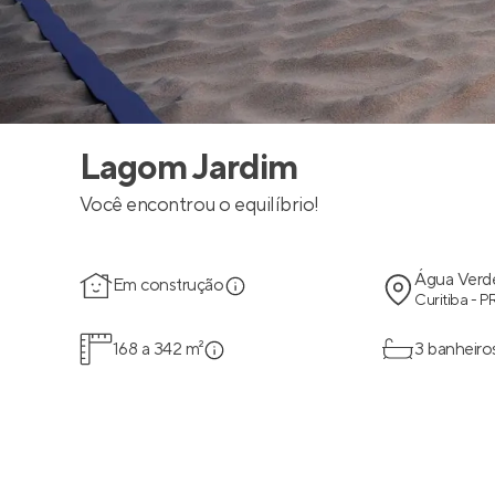
Lagom Jardim
Você encontrou o equilíbrio!
Água Verd
Em construção
Curitiba - P
168 a 342 m²
3 banheiro