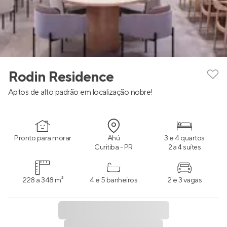
Rodin Residence
Aptos de alto padrão em localização nobre!
Pronto para morar
Ahú
3 e 4 quartos
Curitiba - PR
2 a 4 suítes
228 a 348 m²
4 e 5 banheiros
2 e 3 vagas