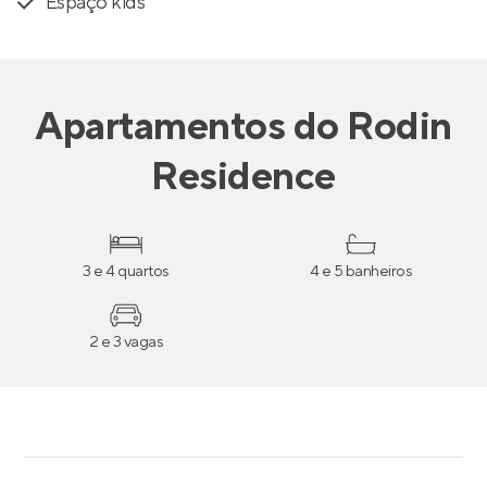
Espaço kids
Apartamentos
do
Rodin
Residence
3 e 4 quartos
4 e 5 banheiros
2 e 3 vagas