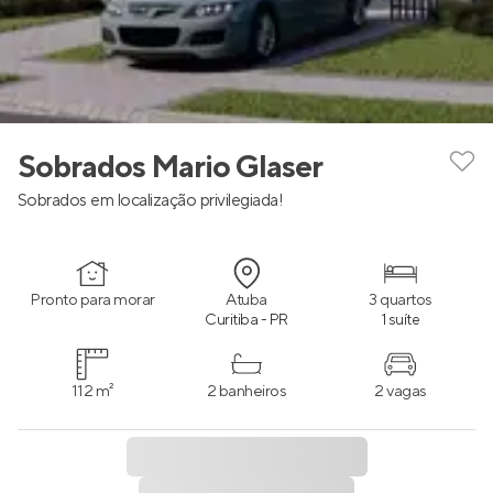
Sobrados Mario Glaser
Sobrados em localização privilegiada!
Pronto para morar
Atuba
3 quartos
Curitiba - PR
1 suíte
112 m²
2 banheiros
2 vagas