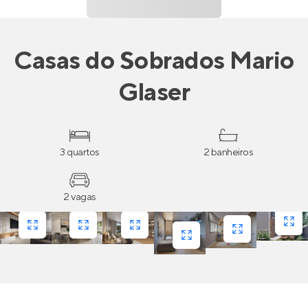
Casas
do
Sobrados Mario
Glaser
3 quartos
2 banheiros
2 vagas