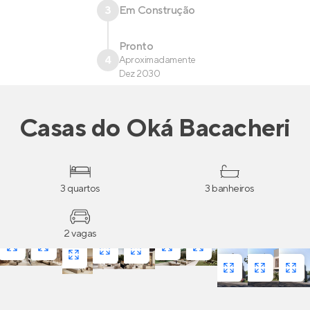
3
Em Construção
Pronto
4
Aproximadamente
Dez 2030
Casas
do
Oká Bacacheri
3 quartos
3 banheiros
2 vagas