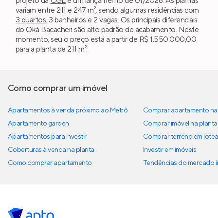
projeto da
CGL
é um lançamento de 01/2026. As plantas
variam entre 211 e 247 m², sendo algumas residências com
3 quartos
, 3 banheiros e 2 vagas. Os principais diferenciais
do Oká Bacacheri são alto padrão de acabamento. Neste
momento, seu o preço está a partir de R$ 1.550.000,00
para a planta de 211 m².
Como comprar um imóvel
Apartamentos à venda próximo ao Metrô
Comprar apartamento na 
Apartamento garden
Comprar imóvel na planta
Apartamentos para investir
Comprar terreno em lote
Coberturas à venda na planta
Investir em imóveis
Como comprar apartamento
Tendências do mercado im