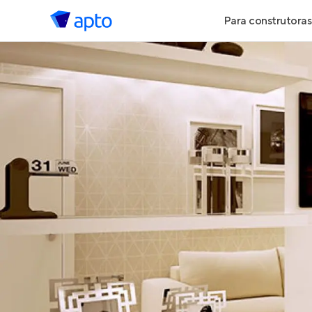
Para construtoras
Geração de 
Geração de Vi
Geração de 
Maiores Cons
Parcerias Imob
Anunciar Imó