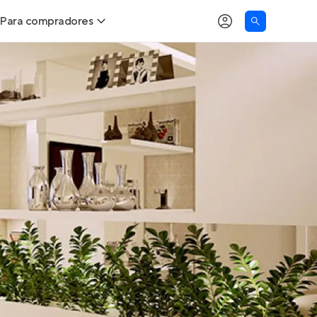
Para compradores
as
Buscar um imóvel novo
Calcule seu Poder de Compra
Comprar x Alugar
Correção do INCC
Simulador de Financiamento
Encontre um corretor