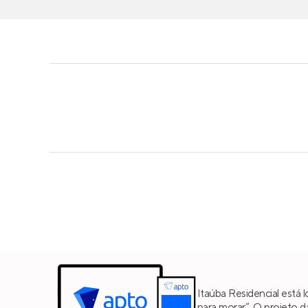
Itaúba Residencial está 
para morar”. O projeto 