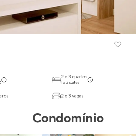
2 e 3 quartos
R
1 a 3 suítes
eiros
2 e 3 vagas
Condomínio