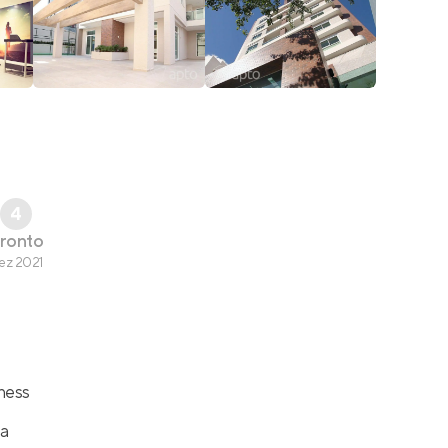
4
ronto
ez 2021
ness
ra