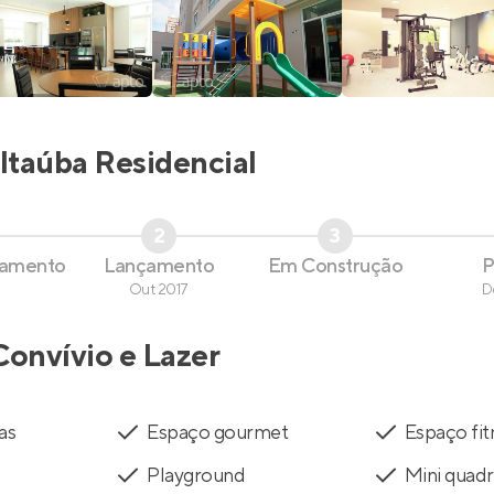
Itaúba Residencial
2
3
çamento
Lançamento
Em Construção
P
Out 2017
D
Convívio e Lazer
as
Espaço gourmet
Espaço fit
Playground
Mini quad