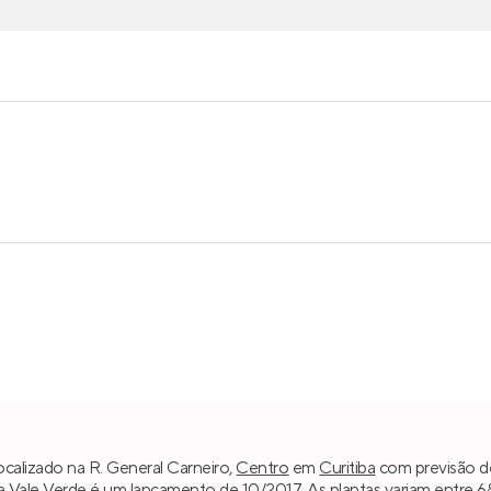
localizado na R. General Carneiro,
Centro
em
Curitiba
com previsão de
da
Vale Verde
é um lançamento de 10/2017. As plantas variam entre 6