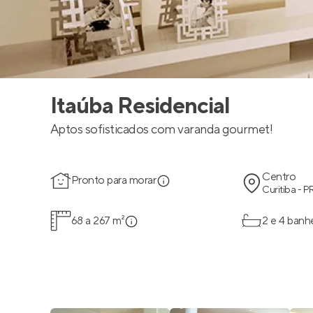
Itaúba Residencial
Aptos sofisticados com varanda gourmet!
Centro
Pronto para morar
Curitiba - P
68 a 267 m²
2 e 4 banh