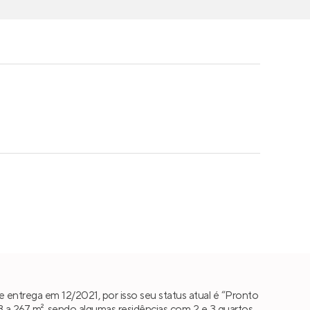
 entrega em 12/2021, por isso seu status atual é “Pronto
8 a 267 m², sendo algumas residências com
2 e 3 quartos
,