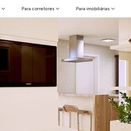
Para corretores
Para imobiliárias
Leads
Leads para Corretores
Leads para Imobiliári
sitas
Corretor+
Hub de imobiliárias
Vendas
Parcerias imobiliárias
Anunciar imóveis
trutoras
Hub de Corretores
iliárias
Perfil Verificado
veis
Anunciar imóveis