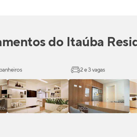
amentos
do
Itaúba Resi
 banheiros
2 e 3 vagas