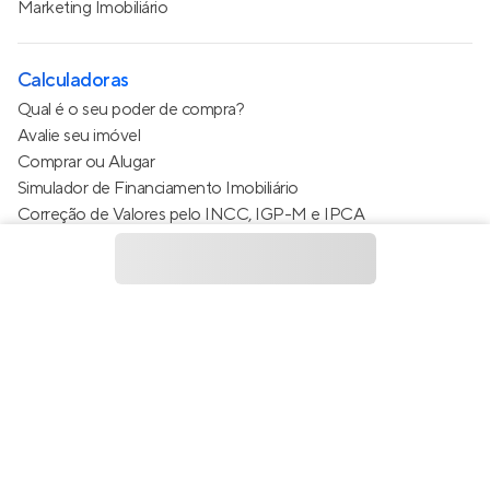
Marketing Imobiliário
Calculadoras
Qual é o seu poder de compra?
Avalie seu imóvel
Comprar ou Alugar
Simulador de Financiamento Imobiliário
Correção de Valores pelo INCC, IGP-M e IPCA
Estimativa de valor do condomínio
Calculo do metro quadrado (m²)
Política de Privacidade
Termos de Serviço
Termos de Uso
© 2015 - 2026
Apto Tecnologia Ltda.
Todos os direitos
reservados
Feito no Brasil