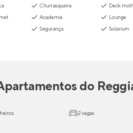
ca
Churrasqueira
Deck mol
rmet
Academia
Lounge
Segurança
Solarium
Apartamentos
do
Reggi
heiros
2 vagas