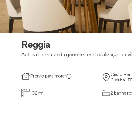
Reggia
Aptos com varanda gourmet em localização privil
Cristo Rei
Pronto para morar
Curitiba - P
102 m²
2 banheiro