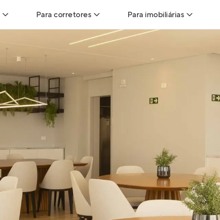
Para corretores
Para imobiliárias
Leads
Leads para Corretores
Leads para Imobiliári
sitas
Corretor+
Hub de imobiliárias
Vendas
Parcerias imobiliárias
Anunciar imóveis
trutoras
Hub de Corretores
iliárias
Perfil Verificado
veis
Anunciar imóveis