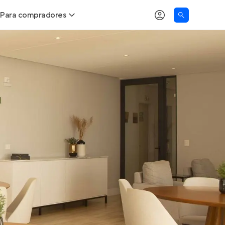
Para compradores
as
Buscar um imóvel novo
Calcule seu Poder de Compra
Comprar x Alugar
Correção do INCC
Simulador de Financiamento
Encontre um corretor