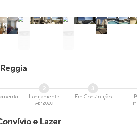
Reggia
2
3
çamento
Lançamento
Em Construção
P
Abr 2020
M
Convívio e Lazer