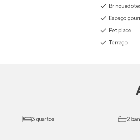
Brinquedote
Espaço gou
Pet place
Terraço
3 quartos
2 ban