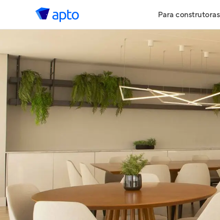
Para construtoras
Geração de 
Geração de Vi
Geração de 
Maiores Cons
Parcerias Imob
Anunciar Imó