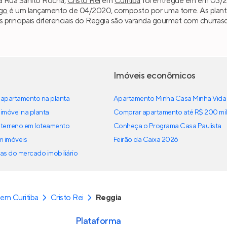
na Rua Sanito Rocha,
Cristo Rei
em
Curitiba
foi entregue em em 03/202
go
é um lançamento de 04/2020, composto por uma torre. As plant
s principais diferenciais do Reggia são varanda gourmet com churra
Imóveis econômicos
apartamento na planta
Apartamento Minha Casa Minha Vida
imóvel na planta
Comprar apartamento até R$ 200 mil
terreno em loteamento
Conheça o Programa Casa Paulista
em imóveis
Feirão da Caixa 2026
as do mercado imobiliário
em Curitiba
Cristo Rei
Reggia
Plataforma