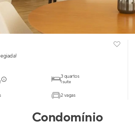
egiada!
3 quartos
R
1 suíte
s
2 vagas
Condomínio