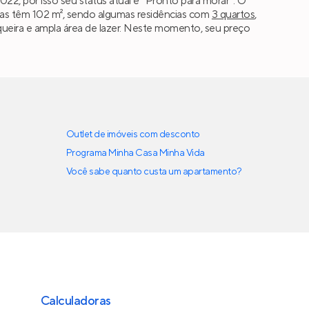
2, por isso seu status atual é “Pronto para morar”. O
as têm 102 m², sendo algumas residências com
3 quartos
,
squeira e ampla área de lazer. Neste momento, seu preço
Outlet de imóveis com desconto
Programa Minha Casa Minha Vida
Você sabe quanto custa um apartamento?
Calculadoras