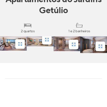
Getúlio
2 quartos
1 e 2 banheiros