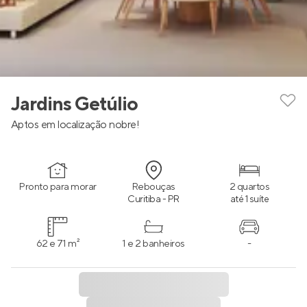
Jardins Getúlio
Aptos em localização nobre!
Pronto para morar
Rebouças
2 quartos
Curitiba - PR
até 1 suíte
62 e 71 m²
1 e 2 banheiros
-