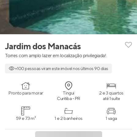
Jardim dos Manacás
Torres com amplo lazer em localização privilegiada!
+100 pessoas viram este imóvel nos últimos 90 dias
Pronto para morar
Tingui
2 e 3 quartos
Curitiba - PR
até 1 suíte
59 e 73 m²
1 e 2 banheiros
1 vaga