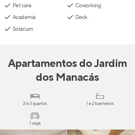
Pet care
Coworking
Academia
Deck
Solarium
Apartamentos
do
Jardim
dos Manacás
2 e 3 quartos
1 e 2 banheiros
1 vaga