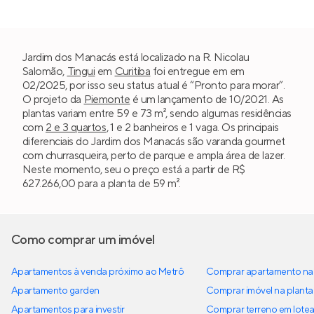
Jardim dos Manacás está localizado na R. Nicolau
Salomão,
Tingui
em
Curitiba
foi entregue em em
02/2025, por isso seu status atual é “Pronto para morar”.
O projeto da
Piemonte
é um lançamento de 10/2021. As
plantas variam entre 59 e 73 m², sendo algumas residências
com
2 e 3 quartos
, 1 e 2 banheiros e 1 vaga. Os principais
diferenciais do Jardim dos Manacás são varanda gourmet
com churrasqueira, perto de parque e ampla área de lazer.
Neste momento, seu o preço está a partir de R$
627.266,00 para a planta de 59 m².
Como comprar um imóvel
Apartamentos à venda próximo ao Metrô
Comprar apartamento na 
Apartamento garden
Comprar imóvel na planta
Apartamentos para investir
Comprar terreno em lote