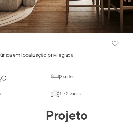
nica em localização privilegiada!
2 suítes
R
s
1 e 2 vagas
Projeto