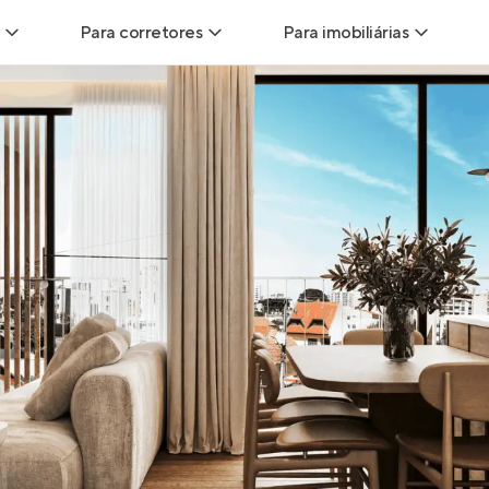
Para corretores
Para imobiliárias
Leads
Leads para Corretores
Leads para Imobiliári
sitas
Corretor+
Hub de imobiliárias
Vendas
Parcerias imobiliárias
Anunciar imóveis
trutoras
Hub de Corretores
iliárias
Perfil Verificado
veis
Anunciar imóveis