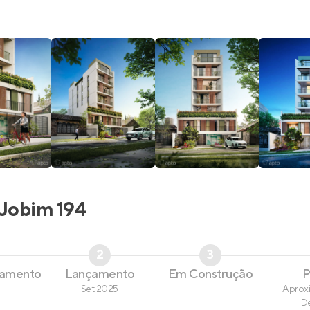
Jobim 194
2
3
çamento
Lançamento
Em Construção
P
Set 2025
Aprox
D