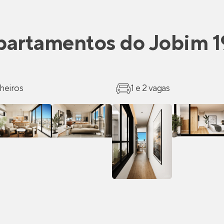
partamentos
do
Jobim 1
heiros
1 e 2 vagas