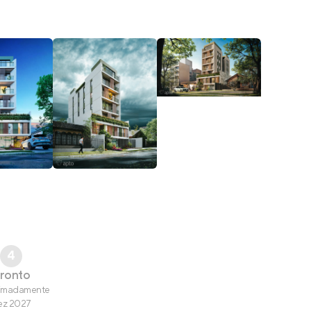
4
ronto
imadamente
ez 2027