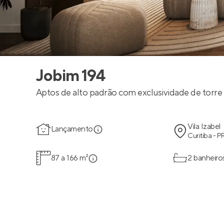
Jobim 194
Aptos de alto padrão com exclusividade de torre ú
Vila Izabel
Lançamento
Curitiba - P
87 a 166 m²
2 banheiro