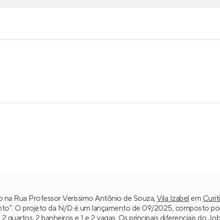
do na Rua Professor Veríssimo Antônio de Souza,
Vila Izabel
em
Curit
nto”. O projeto da N/D é um lançamento de 09/2025, composto por u
m
2 quartos
, 2 banheiros e 1 e 2 vagas. Os principais diferenciais do