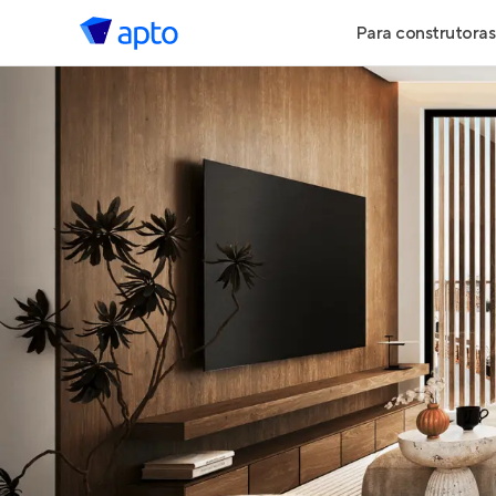
Para construtoras
Geração de 
Geração de Vi
Geração de 
Maiores Cons
Parcerias Imob
Anunciar Imó