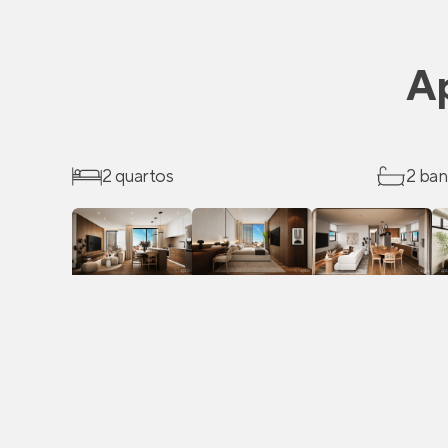
A
2 quartos
2 ban