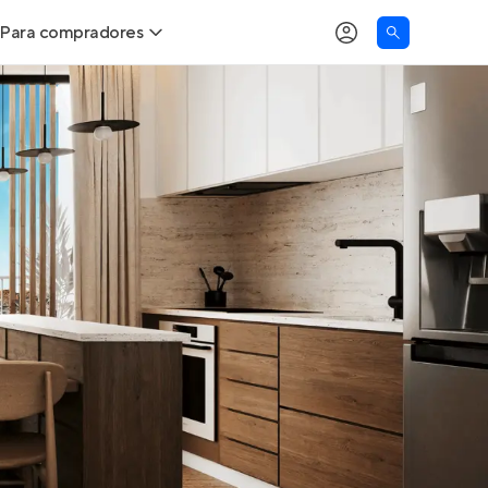
Para compradores
as
Buscar um imóvel novo
Calcule seu Poder de Compra
Comprar x Alugar
Correção do INCC
Simulador de Financiamento
Encontre um corretor