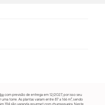
iba
com previsão de entrega em 12/2027, por isso seu
ma torre. As plantas variam entre 87 a 166 m², sendo
 Jobim 194 são varanda gourmet com churrasqueira. Neste