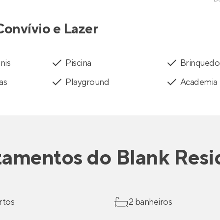
Convívio e Lazer
nis
Piscina
Brinquedo
as
Playground
Academia
tamentos
do
Blank Resi
rtos
2 banheiros