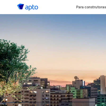
Para construtoras
Geração de 
Geração de Vi
Geração de 
Maiores Cons
Parcerias Imob
Anunciar Imó