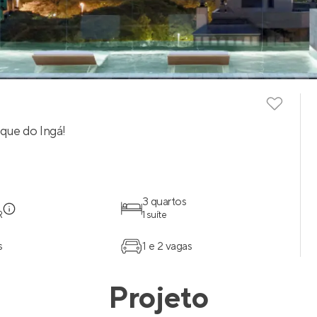
que do Ingá!
3 quartos
R
1 suíte
s
1 e 2 vagas
Projeto