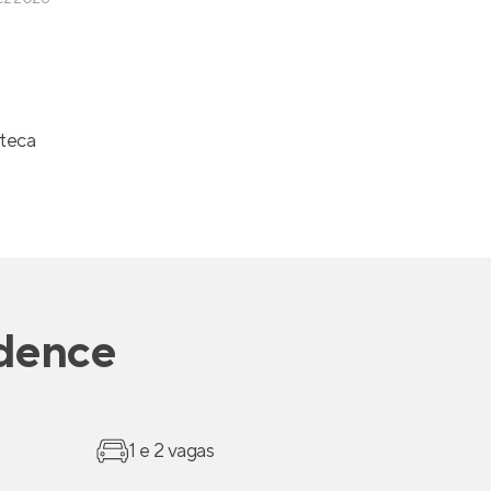
teca
dence
1 e 2 vagas