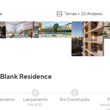
re
Térreo + 20 Andares
Blank Residence
2
3
çamento
Lançamento
Em Construção
P
Mai 2023
Aprox
D