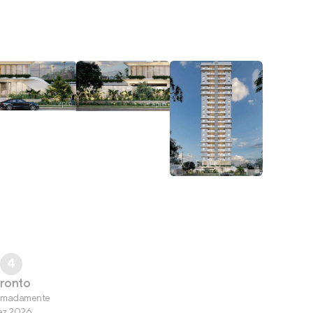
4
ronto
imadamente
ez 2026