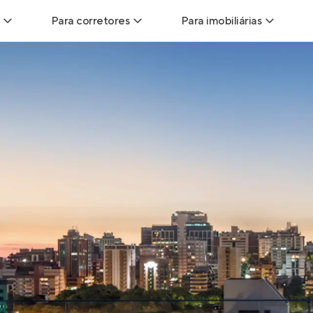
Para corretores
Para imobiliárias
Leads
Leads para Corretores
Leads para Imobiliári
sitas
Corretor+
Hub de imobiliárias
Vendas
Parcerias imobiliárias
Anunciar imóveis
trutoras
Hub de Corretores
iliárias
Perfil Verificado
veis
Anunciar imóveis