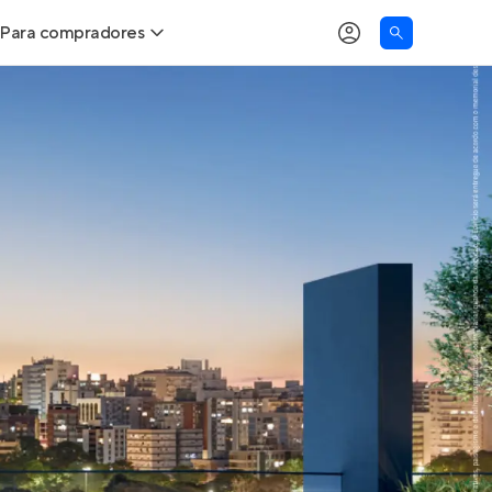
Para compradores
as
Buscar um imóvel novo
Calcule seu Poder de Compra
Comprar x Alugar
Correção do INCC
Simulador de Financiamento
Encontre um corretor