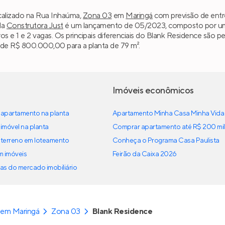
calizado na Rua Inhaúma,
Zona 03
em
Maringá
com previsão de entre
da
Construtora Just
é um lançamento de 05/2023, composto por uma 
ros e 1 e 2 vagas. Os principais diferenciais do Blank Residence são
r de R$ 800.000,00 para a planta de 79 m².
Imóveis econômicos
apartamento na planta
Apartamento Minha Casa Minha Vida
imóvel na planta
Comprar apartamento até R$ 200 mil
terreno em loteamento
Conheça o Programa Casa Paulista
em imóveis
Feirão da Caixa 2026
as do mercado imobiliário
 em Maringá
Zona 03
Blank Residence