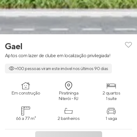
Gael
Aptos com lazer de clube em localização privilegiada!
+100 pessoas viram este imóvel nos últimos 90 dias
Em construção
Piratininga
2 quartos
Niterói - RJ
1 suíte
66 a 77 m²
2 banheiros
1 vaga