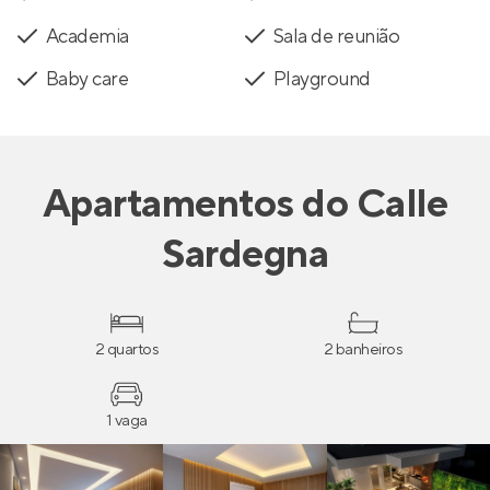
Academia
Sala de reunião
Baby care
Playground
Apartamentos
do
Calle
Sardegna
2 quartos
2 banheiros
1 vaga