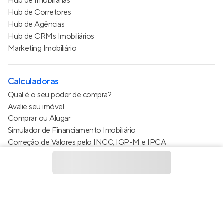
Hub de Imobiliárias
Hub de Corretores
Hub de Agências
Hub de CRMs Imobiliários
Marketing Imobiliário
Calculadoras
Qual é o seu poder de compra?
Avalie seu imóvel
Comprar ou Alugar
Simulador de Financiamento Imobiliário
Correção de Valores pelo INCC, IGP-M e IPCA
Estimativa de valor do condomínio
Calculo do metro quadrado (m²)
Política de Privacidade
Termos de Serviço
Termos de Uso