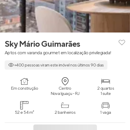
Sky Mário Guimarães
Aptos com varanda gourmet em localização privilegiada!
+400 pessoas viram este imóvel nos últimos 90 dias
Em construção
Centro
2 quartos
Nova Iguaçu - RJ
1 suíte
52 e 54 m²
2 banheiros
1 vaga