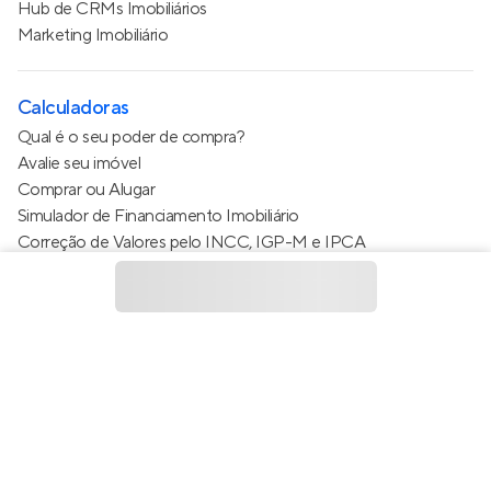
Hub de CRMs Imobiliários
Marketing Imobiliário
Calculadoras
Qual é o seu poder de compra?
Avalie seu imóvel
Comprar ou Alugar
Simulador de Financiamento Imobiliário
Correção de Valores pelo INCC, IGP-M e IPCA
Estimativa de valor do condomínio
Calculo do metro quadrado (m²)
Política de Privacidade
Termos de Serviço
Termos de Uso
© 2015 - 2026
Apto Tecnologia Ltda.
Todos os direitos
reservados