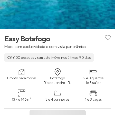
Easy Botafogo
More com exclusividade e com vista panorâmica!
+100 pessoas viram este imóvel nos últimos 90 dias
Pronto para morar
Botafogo
2 e 3 quartos
Rio de Janeiro - RJ
1 e 3 suítes
137 e 146 m²
3 e 4 banheiros
1 e 3 vagas