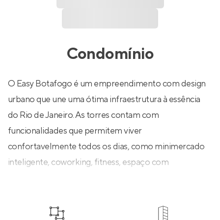
Condomínio
O Easy Botafogo é um empreendimento com design
urbano que une uma ótima infraestrutura à essência
do Rio de Janeiro. As torres contam com
funcionalidades que permitem viver
confortavelmente todos os dias, como minimercado
inteligente, coworking, fitness, espaço com
ferramentas para reparos e wi-fi nas áreas comuns.
Além disso, o lazer possui piscina climatizada com 25
m, pool bar, salão de jogos, brinquedoteca, salão de