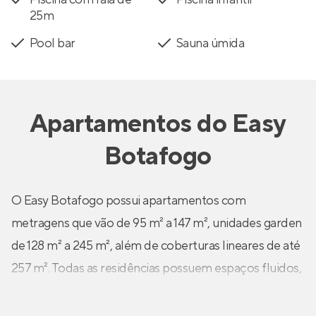
25m
Pool bar
Sauna úmida
Apartamentos
do
Easy
Botafogo
O Easy Botafogo possui apartamentos com
metragens que vão de 95 m² a 147 m², unidades garden
de 128 m² a 245 m², além de coberturas lineares de até
257 m². Todas as residências possuem espaços fluidos,
com varanda que se conecta diretamente à sala e
cozinha, infraestrutura para instalação de ar-