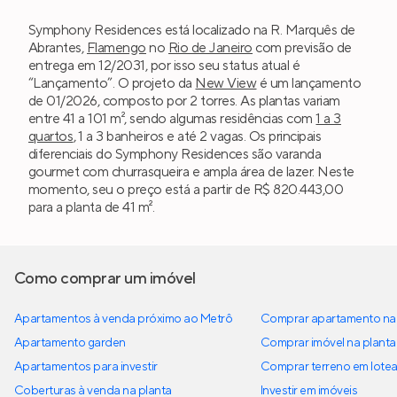
Symphony Residences está localizado na R. Marquês de
Abrantes,
Flamengo
no
Rio de Janeiro
com previsão de
entrega em 12/2031, por isso seu status atual é
“Lançamento”. O projeto da
New View
é um lançamento
de 01/2026, composto por 2 torres. As plantas variam
entre 41 a 101 m², sendo algumas residências com
1 a 3
quartos
, 1 a 3 banheiros e até 2 vagas. Os principais
diferenciais do Symphony Residences são varanda
gourmet com churrasqueira e ampla área de lazer. Neste
momento, seu o preço está a partir de R$ 820.443,00
para a planta de 41 m².
Como comprar um imóvel
Apartamentos à venda próximo ao Metrô
Comprar apartamento na 
Apartamento garden
Comprar imóvel na planta
Apartamentos para investir
Comprar terreno em lote
Coberturas à venda na planta
Investir em imóveis