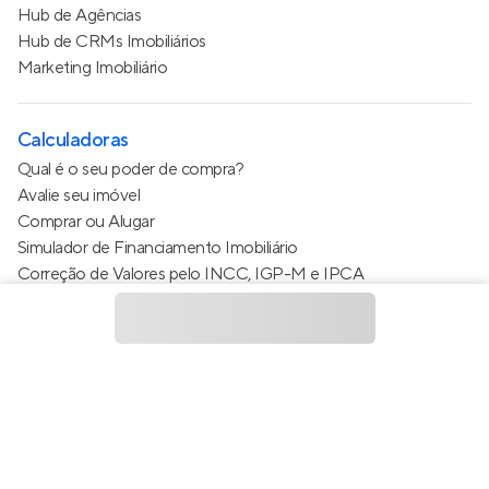
Hub de Agências
Hub de CRMs Imobiliários
Marketing Imobiliário
Calculadoras
Qual é o seu poder de compra?
Avalie seu imóvel
Comprar ou Alugar
Simulador de Financiamento Imobiliário
Correção de Valores pelo INCC, IGP-M e IPCA
Estimativa de valor do condomínio
Calculo do metro quadrado (m²)
Política de Privacidade
Termos de Serviço
Termos de Uso
© 2015 - 2026
Apto Tecnologia Ltda.
Todos os direitos
reservados