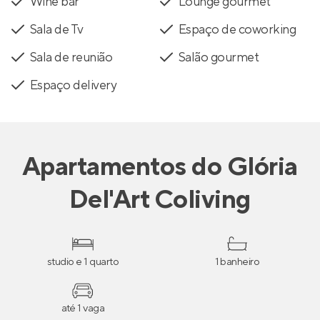
Wine bar
Lounge gourmet
Sala de Tv
Espaço de coworking
Sala de reunião
Salão gourmet
Espaço delivery
Apartamentos
do
Glória
Del'Art Coliving
studio e 1 quarto
1 banheiro
até 1 vaga