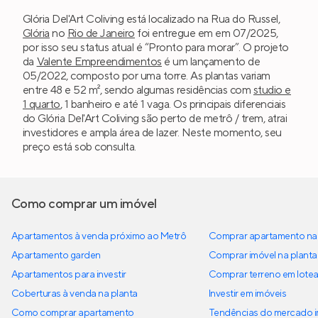
Glória Del'Art Coliving está localizado na Rua do Russel,
Glória
no
Rio de Janeiro
foi entregue em em 07/2025,
por isso seu status atual é “Pronto para morar”. O projeto
da
Valente Empreendimentos
é um lançamento de
05/2022, composto por uma torre. As plantas variam
entre 48 e 52 m², sendo algumas residências com
studio e
1 quarto
, 1 banheiro e até 1 vaga. Os principais diferenciais
do Glória Del'Art Coliving são perto de metrô / trem, atrai
investidores e ampla área de lazer. Neste momento, seu
preço está sob consulta.
Como comprar um imóvel
Apartamentos à venda próximo ao Metrô
Comprar apartamento na 
Apartamento garden
Comprar imóvel na planta
Apartamentos para investir
Comprar terreno em lote
Coberturas à venda na planta
Investir em imóveis
Como comprar apartamento
Tendências do mercado im