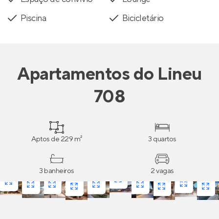
Piscina
Bicicletário
Apartamentos
do
Lineu
708
Aptos de 229 m²
3 quartos
3 banheiros
2 vagas