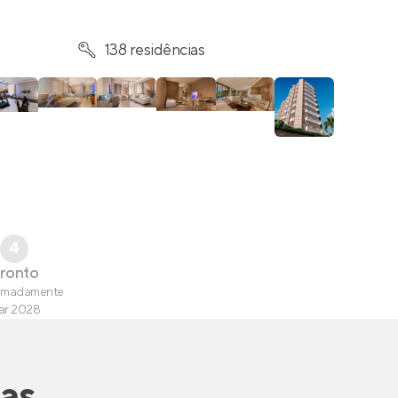
138 residências
4
ronto
imadamente
ar 2028
as