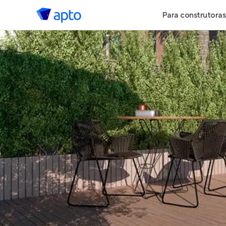
Para construtoras
Geração de 
Geração de Vi
Geração de 
Maiores Cons
Parcerias Imob
Anunciar Imó