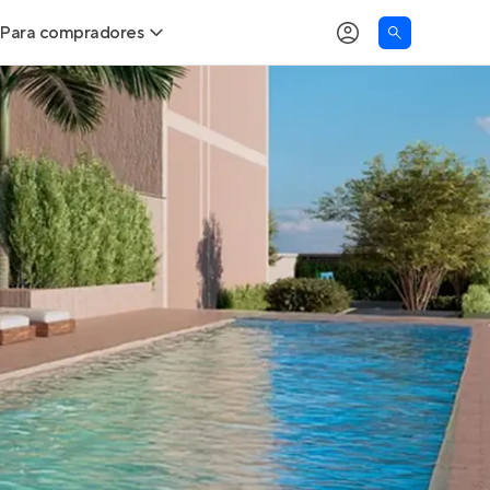
Para compradores
as
Buscar um imóvel novo
Calcule seu Poder de Compra
Comprar x Alugar
Correção do INCC
Simulador de Financiamento
Encontre um corretor