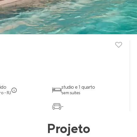
ido
studio e 1 quarto
ro - RJ
sem suítes
-
Projeto