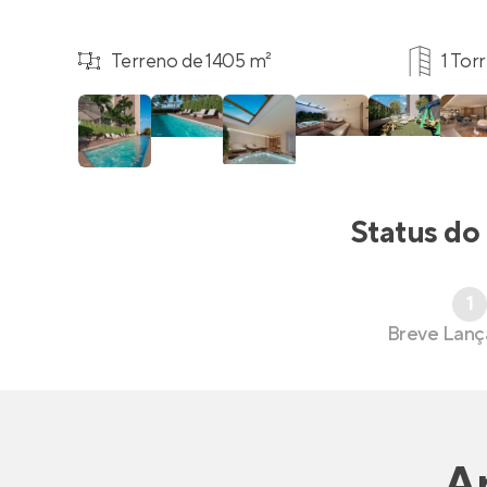
Terreno de 1405 m²
1 Tor
Status do
1
Breve Lan
A