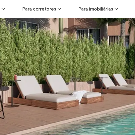
Para corretores
Para imobiliárias
Leads
Leads para Corretores
Leads para Imobiliári
sitas
Corretor+
Hub de imobiliárias
Vendas
Parcerias imobiliárias
Anunciar imóveis
trutoras
Hub de Corretores
iliárias
Perfil Verificado
veis
Anunciar imóveis