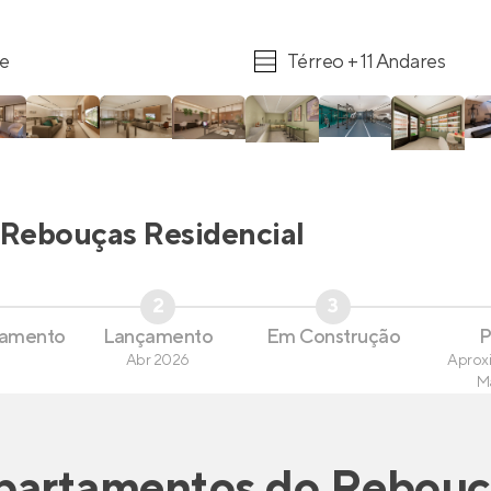
re
Térreo + 11 Andares
Rebouças Residencial
2
3
çamento
Lançamento
Em Construção
P
Abr 2026
Aprox
M
partamentos
do
Rebouç