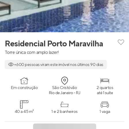
Residencial Porto Maravilha
Torre única com amplo lazer!
+600 pessoas viram este imóvel nos últimos 90 dias
Em construção
São Cristóvão
2 quartos
Rio de Janeiro - RJ
até 1 suíte
40 a 45 m²
1 e 2 banheiros
1 vaga