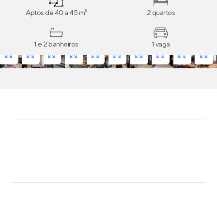
Aptos de 40 a 45 m²
2 quartos
1 e 2 banheiros
1 vaga