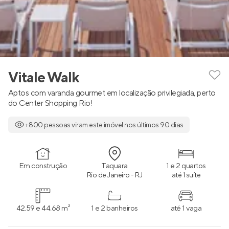
Vitale Walk
Aptos com varanda gourmet em localização privilegiada, perto
do Center Shopping Rio!
+800 pessoas viram este imóvel nos últimos 90 dias
Em construção
Taquara
1 e 2 quartos
Rio de Janeiro - RJ
até 1 suíte
42.59 e 44.68 m²
1 e 2 banheiros
até 1 vaga