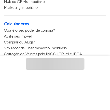
Hub de CRMs Imobiliários
Marketing Imobiliário
Calculadoras
Qual é o seu poder de compra?
Avalie seu imóvel
Comprar ou Alugar
Simulador de Financiamento Imobiliário
Correção de Valores pelo INCC, IGP-M e IPCA
Estimativa de valor do condomínio
Calculo do metro quadrado (m²)
Política de Privacidade
Termos de Serviço
Termos de Uso
© 2015 - 2026
Apto Tecnologia Ltda.
Todos os direitos
reservados