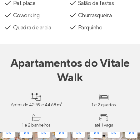
Pet place
Salão de festas
Coworking
Churrasqueira
Quadra de areia
Parquinho
Apartamentos
do
Vitale
Walk
Aptos de 42.59 e 44.68 m²
1 e 2 quartos
1 e 2 banheiros
até 1 vaga