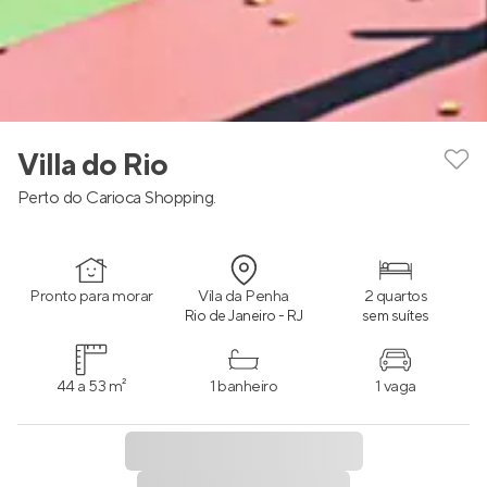
Villa do Rio
Perto do Carioca Shopping.
Pronto para morar
Vila da Penha
2 quartos
Rio de Janeiro - RJ
sem suítes
44 a 53 m²
1 banheiro
1 vaga