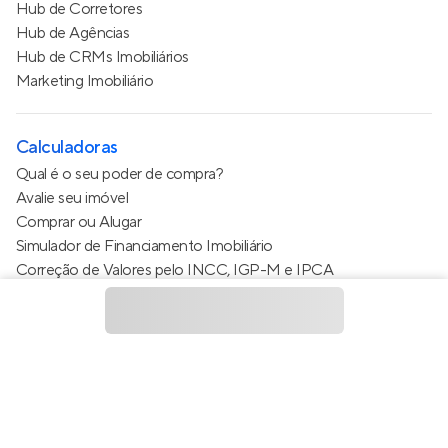
Hub de Corretores
Hub de Agências
Hub de CRMs Imobiliários
Marketing Imobiliário
Calculadoras
Qual é o seu poder de compra?
Avalie seu imóvel
Comprar ou Alugar
Simulador de Financiamento Imobiliário
Correção de Valores pelo INCC, IGP-M e IPCA
Estimativa de valor do condomínio
Calculo do metro quadrado (m²)
Política de Privacidade
Termos de Serviço
Termos de Uso
© 2015 - 2026
Apto Tecnologia Ltda.
Todos os direitos