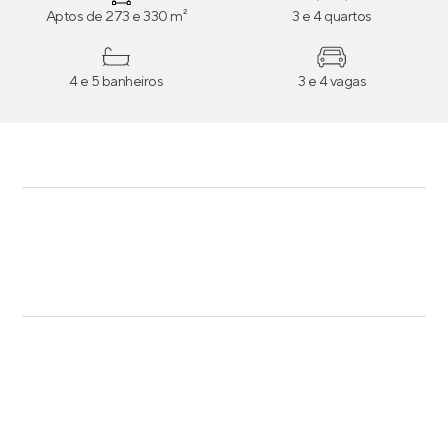
Aptos de 273 e 330 m²
3 e 4 quartos
4 e 5 banheiros
3 e 4 vagas