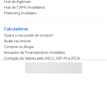
Hub de Agências
Hub de CRMs Imobiliários
Marketing Imobiliário
Calculadoras
Qual é o seu poder de compra?
Avalie seu imóvel
Comprar ou Alugar
Simulador de Financiamento Imobiliário
Correção de Valores pelo INCC, IGP-M e IPCA
Estimativa de valor do condomínio
Calculo do metro quadrado (m²)
Política de Privacidade
Termos de Serviço
Termos de Uso
© 2015 - 2026
Apto Tecnologia Ltda.
Todos os direitos
reservados