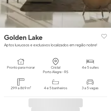
Golden Lake
Aptos luxuosos e exclusivos localizados em região nobre!
Pronto para morar
Cristal
4 e 5 suítes
Porto Alegre - RS
299 a 869 m²
4 e 5 banheiros
3 a 5 vagas