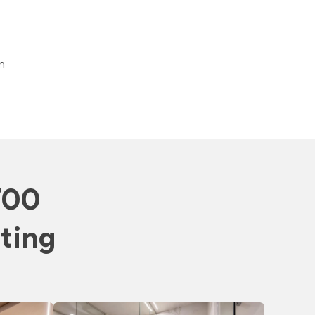
n
700
ting