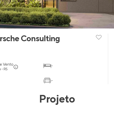
rsche Consulting
e Vento
-
 - RS
-
Projeto