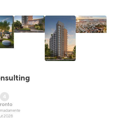
nsulting
4
ronto
imadamente
ut 2028