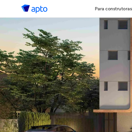
Para construtoras
Geração de 
Geração de Vi
Geração de 
Maiores Cons
Parcerias Imob
Anunciar Imó