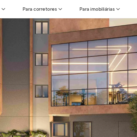
Para corretores
Para imobiliárias
Leads
Leads para Corretores
Leads para Imobiliári
sitas
Corretor+
Hub de imobiliárias
Vendas
Parcerias imobiliárias
Anunciar imóveis
trutoras
Hub de Corretores
iliárias
Perfil Verificado
veis
Anunciar imóveis