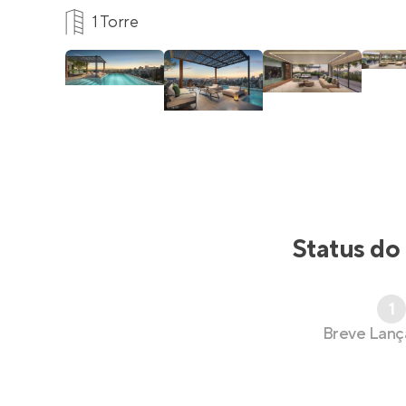
1 Torre
Status do
1
Breve Lan