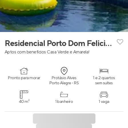
Residencial Porto Dom Feliciano
Aptos com benefícios Casa Verde e Amarela!
Pronto para morar
Protásio Alves
1 e 2 quartos
Porto Alegre - RS
sem suítes
40 m²
1 banheiro
1 vaga