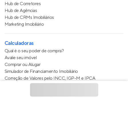
Hub de Corretores
Hub de Agências
Hub de CRMs Imobiliários
Marketing Imobiliário
Calculadoras
Qual é o seu poder de compra?
Avalie seu imóvel
Comprar ou Alugar
Simulador de Financiamento Imobiliário
Correção de Valores pelo INCC, IGP-M e IPCA
Estimativa de valor do condomínio
Calculo do metro quadrado (m²)
Política de Privacidade
Termos de Serviço
Termos de Uso
© 2015 - 2026
Apto Tecnologia Ltda.
Todos os direitos