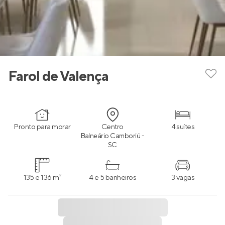
Farol de Valença
Pronto para morar
Centro
4 suítes
Balneário Camboriú -
SC
135 e 136 m²
4 e 5 banheiros
3 vagas