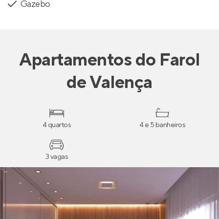
Gazebo
Apartamentos
do
Farol
de Valença
4 quartos
4 e 5 banheiros
3 vagas