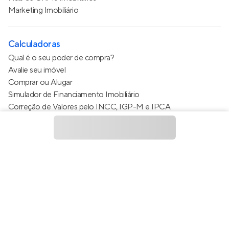
Marketing Imobiliário
Calculadoras
Qual é o seu poder de compra?
Avalie seu imóvel
Comprar ou Alugar
Simulador de Financiamento Imobiliário
Correção de Valores pelo INCC, IGP-M e IPCA
Estimativa de valor do condomínio
Calculo do metro quadrado (m²)
Política de Privacidade
Termos de Serviço
Termos de Uso
© 2015 - 2026
Apto Tecnologia Ltda.
Todos os direitos
reservados