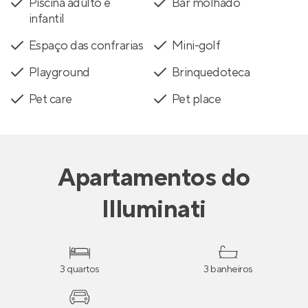
Piscina adulto e
Bar molhado
infantil
Espaço das confrarias
Mini-golf
Playground
Brinquedoteca
Pet care
Pet place
Apartamentos
do
Illuminati
3 quartos
3 banheiros