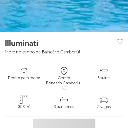
Illuminati
More no centro de Balneário Camboriú!
Pronto para morar
Centro
3 suítes
Balneário Camboriú -
SC
353 m²
3 banheiros
2 vagas