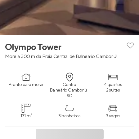
Olympo Tower
More a 300 m da Praia Central de Balneário Camboriú!
Pronto para morar
Centro
4 quartos
Balneário Camboriú -
2 suítes
SC
131 m²
3 banheiros
3 vagas