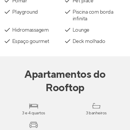
Pomar
Pet place
Playground
Piscina com borda
infinita
Hidromassagem
Lounge
Espaço gourmet
Deck molhado
Apartamentos
do
Rooftop
3 e 4 quartos
3 banheiros