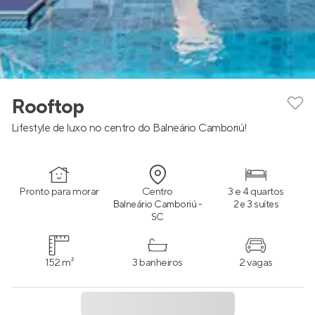
Rooftop
Lifestyle de luxo no centro do Balneário Camboriú!
Pronto para morar
Centro
3 e 4 quartos
Balneário Camboriú -
2 e 3 suítes
SC
152 m²
3 banheiros
2 vagas