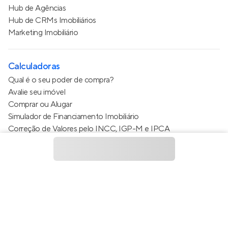
Hub de Agências
Hub de CRMs Imobiliários
Marketing Imobiliário
Calculadoras
Qual é o seu poder de compra?
Avalie seu imóvel
Comprar ou Alugar
Simulador de Financiamento Imobiliário
Correção de Valores pelo INCC, IGP-M e IPCA
Estimativa de valor do condomínio
Calculo do metro quadrado (m²)
Política de Privacidade
Termos de Serviço
Termos de Uso
© 2015 - 2026
Apto Tecnologia Ltda.
Todos os direitos
reservados