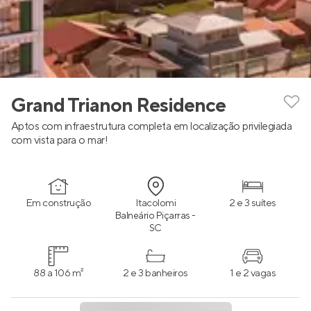
Grand Trianon Residence
Aptos com infraestrutura completa em localização privilegiada
com vista para o mar!
Em construção
Itacolomi
2 e 3 suítes
Balneário Piçarras -
SC
88 a 106 m²
2 e 3 banheiros
1 e 2 vagas