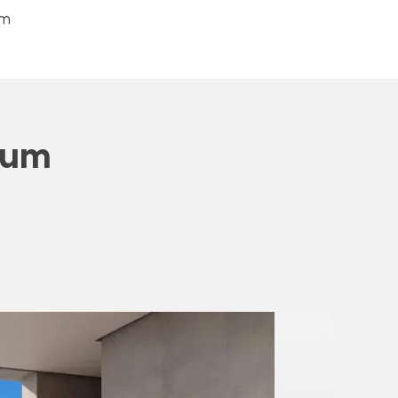
om
tum