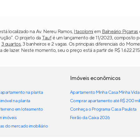
tá localizado na Av. Nereu Ramos,
Itacolomi
em
Balneário Piçarras
trução”. O projeto da
Tauf
é um lançamento de 11/2023, composto por 
m
3 quartos
, 3 banheiros e 2 vagas. Os principais diferenciais do Mo
de lazer. Neste momento, seu o preço está a partir de R$ 1.622.215,
Imóveis econômicos
apartamento na planta
Apartamento Minha Casa Minha Vida
imóvel na planta
Comprar apartamento até R$ 200 mil
terreno em loteamento
Conheça o Programa Casa Paulista
em imóveis
Feirão da Caixa 2026
as do mercado imobiliário