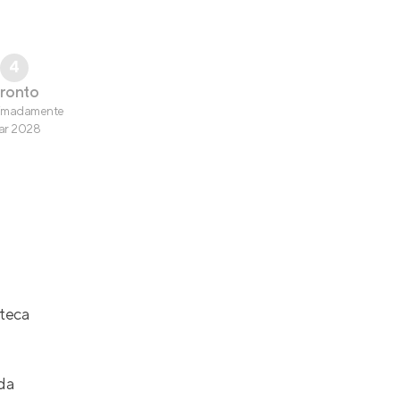
4
ronto
imadamente
ar 2028
teca
da