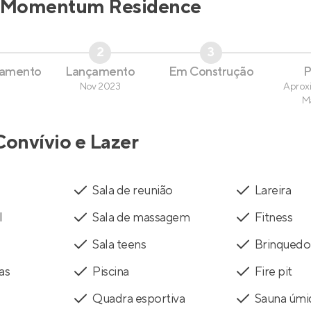
Momentum Residence
2
3
çamento
Lançamento
Em Construção
P
Nov 2023
Aprox
M
Convívio e Lazer
Sala de reunião
Lareira
l
Sala de massagem
Fitness
Sala teens
Brinquedo
as
Piscina
Fire pit
Quadra esportiva
Sauna úmi