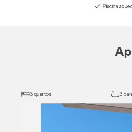
Piscina aque
Ap
3 quartos
3 ban