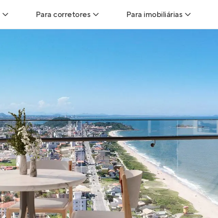
Para corretores
Para imobiliárias
Leads
Leads para Corretores
Leads para Imobiliári
sitas
Corretor+
Hub de imobiliárias
Vendas
Parcerias imobiliárias
Anunciar imóveis
trutoras
Hub de Corretores
iliárias
Perfil Verificado
veis
Anunciar imóveis