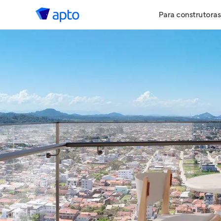
Para construtoras
Geração de 
Geração de Vi
Geração de 
Maiores Cons
Parcerias Imob
Anunciar Imó