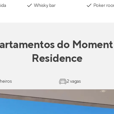
cida
Whisky bar
Poker ro
artamentos
do
Momen
Residence
heiros
2 vagas