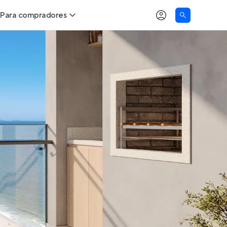
Para compradores
as
Buscar um imóvel novo
Calcule seu Poder de Compra
Comprar x Alugar
Correção do INCC
Simulador de Financiamento
Encontre um corretor