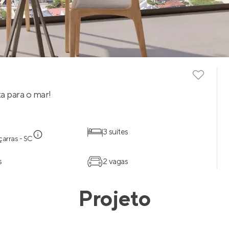
a para o mar!
3 suítes
çarras - SC
s
2 vagas
Projeto