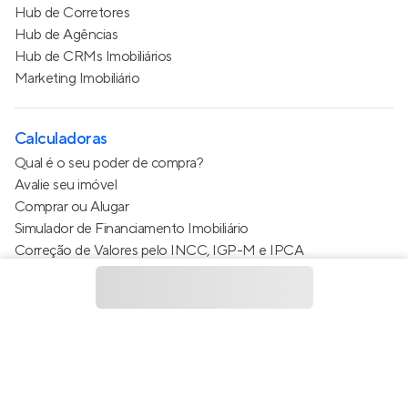
Hub de Corretores
Hub de Agências
Hub de CRMs Imobiliários
Marketing Imobiliário
Calculadoras
Qual é o seu poder de compra?
Avalie seu imóvel
Comprar ou Alugar
Simulador de Financiamento Imobiliário
Correção de Valores pelo INCC, IGP-M e IPCA
Estimativa de valor do condomínio
Calculo do metro quadrado (m²)
Política de Privacidade
Termos de Serviço
Termos de Uso
© 2015 - 2026
Apto Tecnologia Ltda.
Todos os direitos