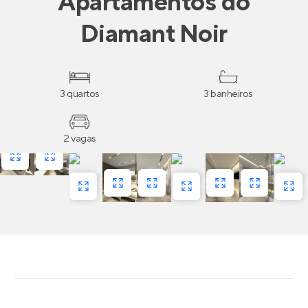
Apartamentos
do
Diamant Noir
3 quartos
3 banheiros
2 vagas