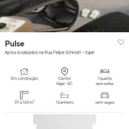
Pulse
Aptos localizados na Rua Felipe Schmidt - Itajaí!
Em construção
Centro
1 quarto
Itajaí - SC
sem suítes
37 a 163 m²
1 banheiro
sem vagas