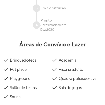
3
Em Construção
Pronto
4
Aproximadamente
Dez 2030
Áreas de Convívio e Lazer
Brinquedoteca
Academia
Pet place
Piscina adulto
Playground
Quadra poliesportiva
Salão de festas
Sala de jogos
Sauna