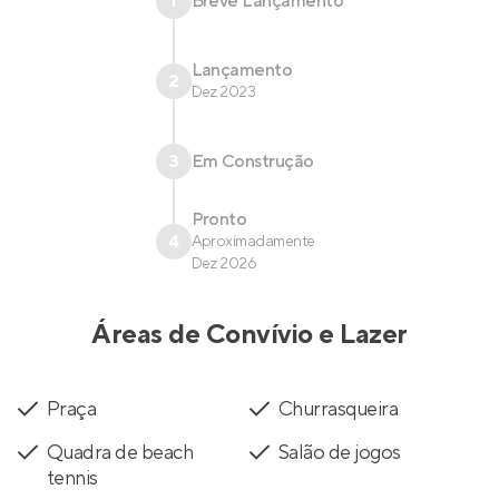
1
Breve Lançamento
Lançamento
2
Dez 2023
3
Em Construção
Pronto
4
Aproximadamente
Dez 2026
Áreas de Convívio e Lazer
Praça
Churrasqueira
Quadra de beach
Salão de jogos
tennis