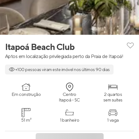
Itapoá Beach Club
Aptos em localização privilegiada perto da Praia de Itapoá!
+100 pessoas viram este imóvel nos últimos 90 dias
Em construção
Centro
2 quartos
Itapoá - SC
sem suítes
51 m²
1 banheiro
1 vaga