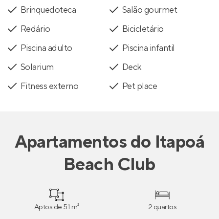
Brinquedoteca
Salão gourmet
Redário
Bicicletário
Piscina adulto
Piscina infantil
Solarium
Deck
Fitness externo
Pet place
Apartamentos
do
Itapoá
Beach Club
Aptos de 51 m²
2 quartos