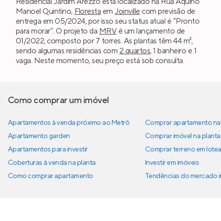
Residencial Jardim Arezzo está localizado na Rua Aquino
Manoel Quintino,
Floresta
em
Joinville
com previsão de
entrega em 05/2024, por isso seu status atual é “Pronto
para morar”. O projeto da
MRV
é um lançamento de
01/2022, composto por 7 torres. As plantas têm 44 m²,
sendo algumas residências com
2 quartos
, 1 banheiro e 1
vaga. Neste momento, seu preço está sob consulta.
Como comprar um imóvel
Apartamentos à venda próximo ao Metrô
Comprar apartamento na 
Apartamento garden
Comprar imóvel na planta
Apartamentos para investir
Comprar terreno em lote
Coberturas à venda na planta
Investir em imóveis
Como comprar apartamento
Tendências do mercado im